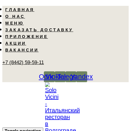
Skip
Skip
ГЛАВНАЯ
links
to
О НАС
primary
МЕНЮ
navigation
ЗАКАЗАТЬ ДОСТАВКУ
Skip
ПРИЛОЖЕНИЕ
to
АКЦИИ
content
ВАКАНСИИ
+7 (8442) 59-59-11
Odnoklassniki
Vk
Telegram
Yandex
Toggle navigation