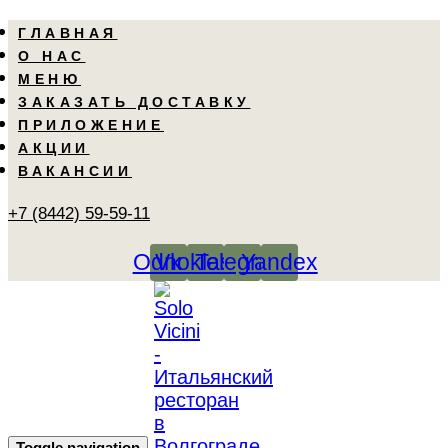
Skip
Skip
ГЛАВНАЯ
links
to
О НАС
primary
МЕНЮ
navigation
ЗАКАЗАТЬ ДОСТАВКУ
Skip
ПРИЛОЖЕНИЕ
to
АКЦИИ
content
ВАКАНСИИ
+7 (8442) 59-59-11
Odnoklassniki
Vk
Telegram
Yandex
Toggle navigation