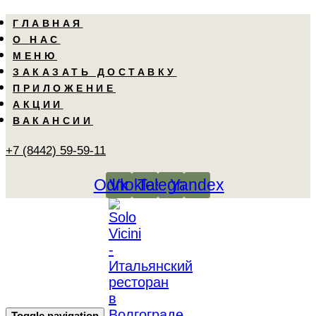
Skip
Skip
ГЛАВНАЯ
links
to
О НАС
primary
МЕНЮ
navigation
ЗАКАЗАТЬ ДОСТАВКУ
Skip
ПРИЛОЖЕНИЕ
to
АКЦИИ
content
ВАКАНСИИ
+7 (8442) 59-59-11
Odnoklassniki
Vk
Telegram
Yandex
Toggle navigation