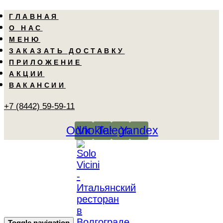
Skip
Skip
ГЛАВНАЯ
links
to
О НАС
primary
МЕНЮ
navigation
ЗАКАЗАТЬ ДОСТАВКУ
Skip
ПРИЛОЖЕНИЕ
to
АКЦИИ
content
ВАКАНСИИ
+7 (8442) 59-59-11
Odnoklassniki
Vk
Telegram
Yandex
Toggle navigation