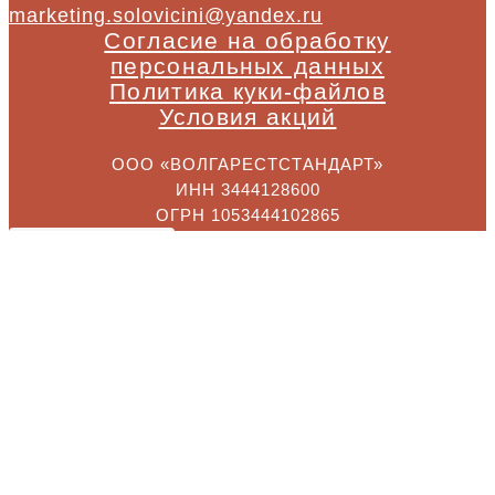
marketing.solovicini@yandex.ru
Согласие на обработку
персональных данных
Политика куки-файлов
Условия акций
ООО «ВОЛГАРЕСТСТАНДАРТ»
ИНН 3444128600
ОГРН 1053444102865
2025 © ресторан "Solo Vicini"
© 2026 ресторан "Solo Vicini"
Оставаясь на сайте, вы соглашаетесь на
обработку персональных данных в
соответствии с
политикой обработки
персональных данных
, а также на