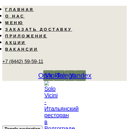
Skip
Skip
ГЛАВНАЯ
links
to
О НАС
primary
МЕНЮ
navigation
ЗАКАЗАТЬ ДОСТАВКУ
Skip
ПРИЛОЖЕНИЕ
to
АКЦИИ
content
ВАКАНСИИ
+7 (8442) 59-59-11
Odnoklassniki
Vk
Telegram
Yandex
Toggle navigation