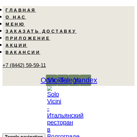
Skip
Skip
ГЛАВНАЯ
links
to
О НАС
primary
МЕНЮ
navigation
ЗАКАЗАТЬ ДОСТАВКУ
Skip
ПРИЛОЖЕНИЕ
to
АКЦИИ
content
ВАКАНСИИ
+7 (8442) 59-59-11
Odnoklassniki
Vk
Telegram
Yandex
Toggle navigation